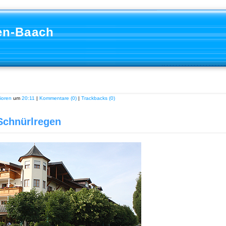
en-Baach
ioren
um
20:11
|
Kommentare (0)
|
Trackbacks (0)
Schnürlregen