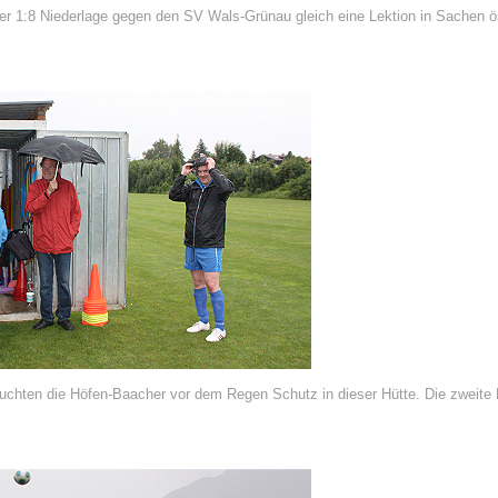
ner 1:8 Niederlage gegen den SV Wals-Grünau gleich eine Lektion in Sachen 
hten die Höfen-Baacher vor dem Regen Schutz in dieser Hütte. Die zweite Le