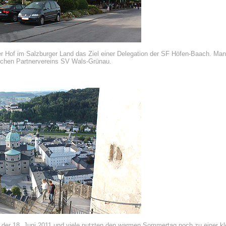
r Hof im Salzburger Land das Ziel einer Delegation der SF Höfen-Baach. Man
ischen Partnervereins SV Wals-Grünau.
, der 18. Juni 2011 und viele nutzten den warmen Sommertag noch zu einer k