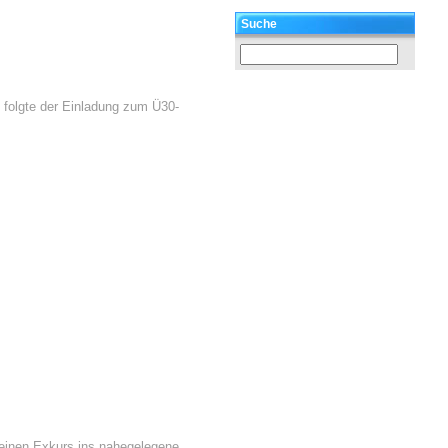
Suche
 folgte der Einladung zum Ü30-
leinen Exkurs ins nahegelegene