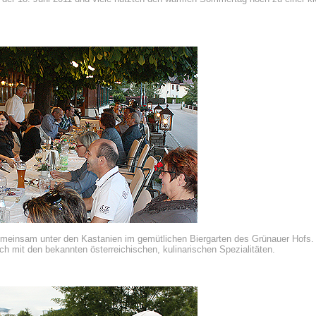
einsam unter den Kastanien im gemütlichen Biergarten des Grünauer Hofs. 
h mit den bekannten österreichischen, kulinarischen Spezialitäten.