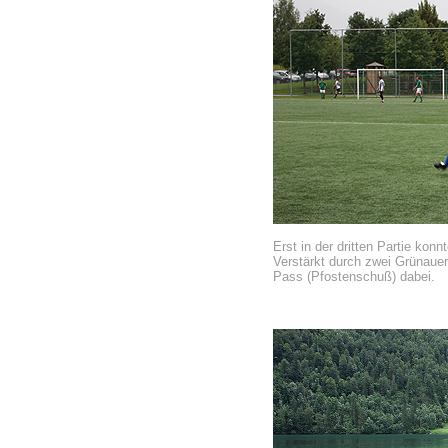
Erst in der dritten Partie kon
Verstärkt durch zwei Grünauer 
Pass (Pfostenschuß) dabei.