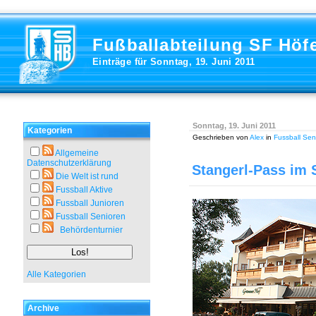
Fußballabteilung SF Höf
Einträge für Sonntag, 19. Juni 2011
Sonntag, 19. Juni 2011
Kategorien
Geschrieben von
Alex
in
Fussball Sen
Allgemeine
Datenschutzerklärung
Stangerl-Pass im 
Die Welt ist rund
Fussball Aktive
Fussball Junioren
Fussball Senioren
Behördenturnier
Alle Kategorien
Archive