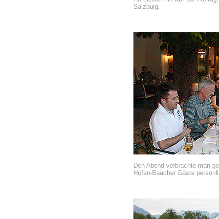
Salzburg.
Den Abend verbrachte man gem
Höfen-Baacher Gäste persönlic