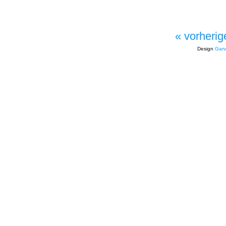
« vorherig
Design
Garv