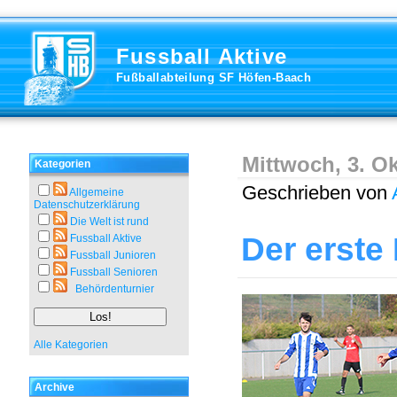
Fussball Aktive
Fußballabteilung SF Höfen-Baach
Mittwoch, 3. O
Kategorien
Geschrieben von
Allgemeine
Datenschutzerklärung
Die Welt ist rund
Der erste 
Fussball Aktive
Fussball Junioren
Fussball Senioren
Behördenturnier
Alle Kategorien
Archive