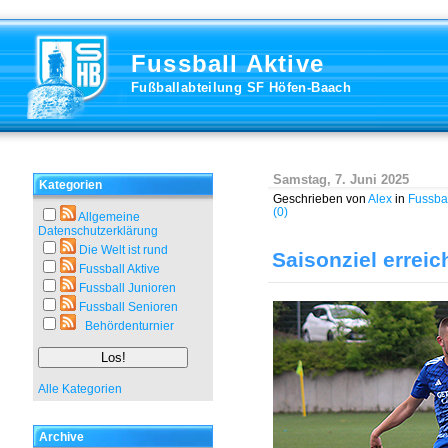
Fussball Aktive
Fußballabteilung SF Höfen-Baach
Samstag, 7. Juni 2025
Kategorien
Geschrieben von
Alex
in
Fussbal
(0)
Allgemeine
Datenschutzerklärung
Die Welt ist rund
Saisonziel erreic
Fussball Aktive
Fussball Junioren
Fussball Senioren
Behördenturnier
Alle Kategorien
Archive