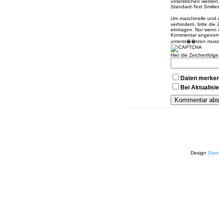
unterstrichen werden
Standard-Text Smilies 
Um maschinelle und
verhindern, bitte die
eintragen. Nur wenn 
Kommentar angenomme
unterst��tzen muss
Hier die Zeichenfolg
Daten merke
Bei Aktualis
Design
Garv