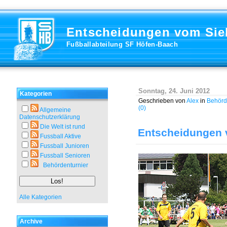
Entscheidungen vom Sie
Fußballabteilung SF Höfen-Baach
Sonntag, 24. Juni 2012
Kategorien
Geschrieben von
Alex
in
Behörd
(0)
Allgemeine
Datenschutzerklärung
Die Welt ist rund
Entscheidungen 
Fussball Aktive
Fussball Junioren
Fussball Senioren
Behördenturnier
Alle Kategorien
Archive