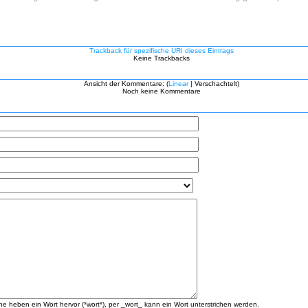
Trackback für spezifische URI dieses Eintrags
Keine Trackbacks
Ansicht der Kommentare: (
Linear
| Verschachtelt)
Noch keine Kommentare
 heben ein Wort hervor (*wort*), per _wort_ kann ein Wort unterstrichen werden.