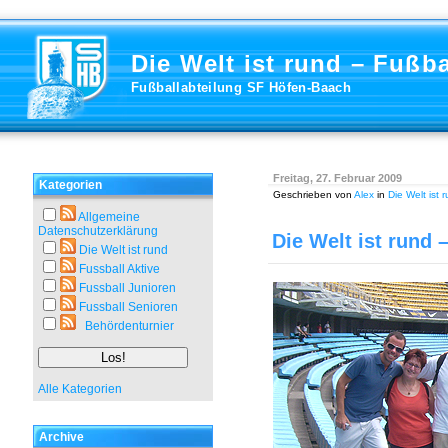
Die Welt ist rund – Fußba
Fußballabteilung SF Höfen-Baach
Freitag, 27. Februar 2009
Kategorien
Geschrieben von
Alex
in
Die Welt ist 
Allgemeine
Datenschutzerklärung
Die Welt ist rund 
Die Welt ist rund
Fussball Aktive
Fussball Junioren
Fussball Senioren
Behördenturnier
Alle Kategorien
Archive