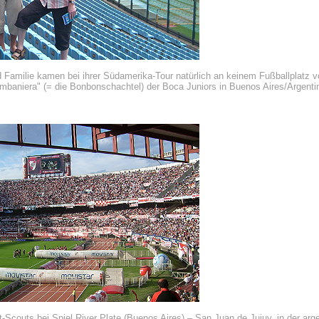
nd Familie kamen bei ihrer Südamerika-Tour natürlich an keinem Fußballplatz 
ombaniera" (= die Bonbonschachtel) der Boca Juniors in Buenos Aires/Argenti
nt-Scouts bei Spiel River Plate (Buenos Aires) – San Juan de Jujuy, in der arge