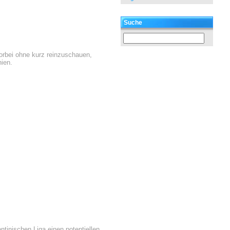
Suche
vorbei ohne kurz reinzuschauen,
nien.
ntinischen Liga einen potentiellen