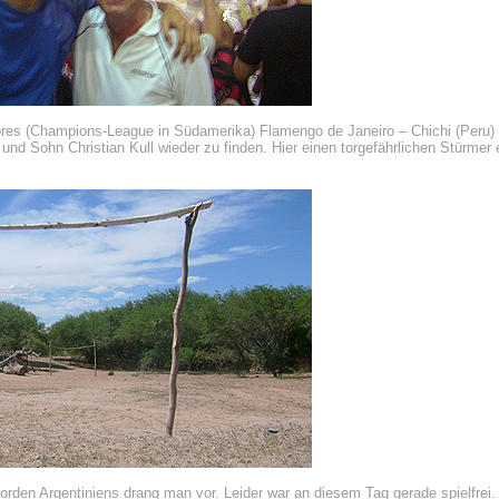
ores (Champions-League in Südamerika) Flamengo de Janeiro – Chichi (Peru)
und Sohn Christian Kull wieder zu finden. Hier einen torgefährlichen Stürmer 
Norden Argentiniens drang man vor. Leider war an diesem Tag gerade spielfrei.