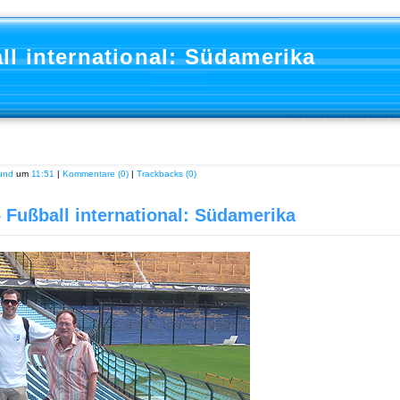
ll international: Südamerika
rund
um
11:51
|
Kommentare (0)
|
Trackbacks (0)
– Fußball international: Südamerika