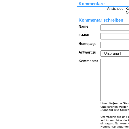
Kommentare
Ansicht der K
N
Kommentar schreiben
Name
E-Mail
Homepage
Antwort zu
Kommentar
Umschlie�ende Sterne
unterstrichen werden
Standard-Text Smilies 
Um maschinelle und
verhindern, bitte die
eintragen. Nur wenn 
Kommentar angenomme