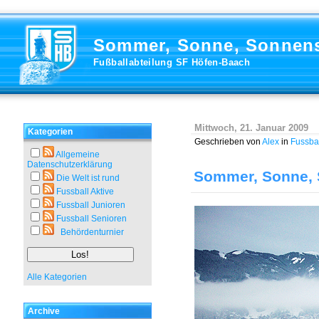
Sommer, Sonne, Sonnens
Fußballabteilung SF Höfen-Baach
Mittwoch, 21. Januar 2009
Kategorien
Geschrieben von
Alex
in
Fussbal
Allgemeine
Datenschutzerklärung
Sommer, Sonne, 
Die Welt ist rund
Fussball Aktive
Fussball Junioren
Fussball Senioren
Behördenturnier
Alle Kategorien
Archive