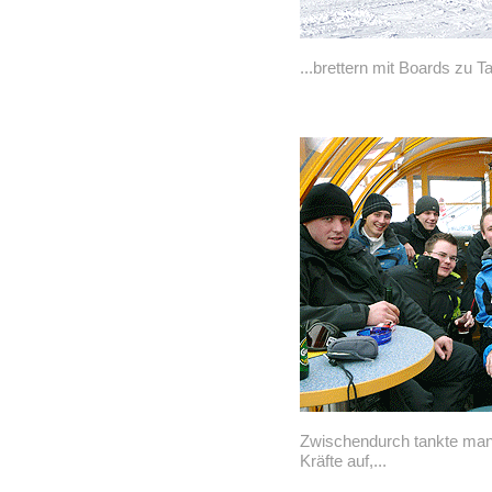
...brettern mit Boards zu Ta
Zwischendurch tankte man 
Kräfte auf,...