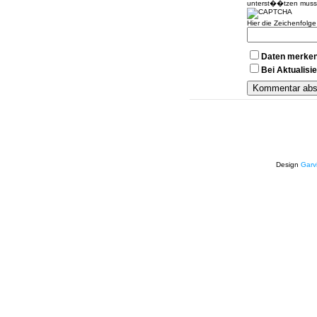
unterst��tzen muss
Hier die Zeichenfolg
Daten merke
Bei Aktualis
Design
Garv