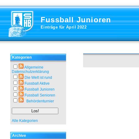
Fussball Junioren
Einträge für April 2022
Kategorien
Allgemeine
Datenschutzerklärung
Die Welt ist rund
Fussball Aktive
Fussball Junioren
Fussball Senioren
Behördenturnier
Alle Kategorien
Archive