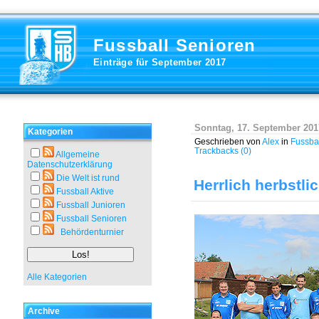
Fussball Senioren
Einträge für September 2017
Sonntag, 17. September 201
Kategorien
Geschrieben von
Alex
in
Fussba
Trackbacks (0)
Allgemeine
Datenschutzerklärung
Die Welt ist rund
Herrlich herbstli
Fussball Aktive
Fussball Junioren
Fussball Senioren
Behördenturnier
Alle Kategorien
Archive