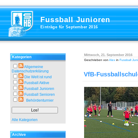
Fussball Junioren
Einträge für September 2016
Mittwoch, 21. September 2016
Kategorien
Geschrieben von
Alex
in
Fussball Jun
Allgemeine
Datenschutzerklärung
VfB-Fussballschule
Die Welt ist rund
Fussball Aktive
Fussball Junioren
Fussball Senioren
Behördenturnier
Alle Kategorien
Archive