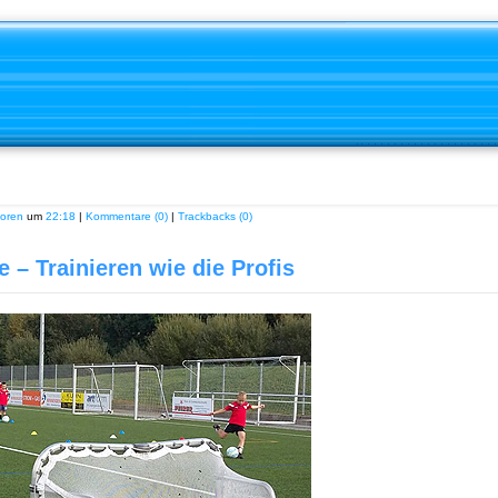
ioren
um
22:18
|
Kommentare (0)
|
Trackbacks (0)
 – Trainieren wie die Profis