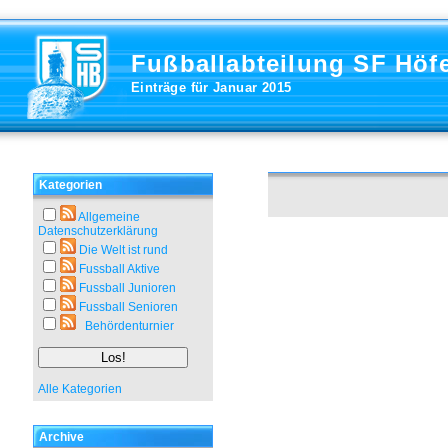
Fußballabteilung SF Höf
Einträge für Januar 2015
Kategorien
Allgemeine
Datenschutzerklärung
Die Welt ist rund
Fussball Aktive
Fussball Junioren
Fussball Senioren
Behördenturnier
Alle Kategorien
Archive