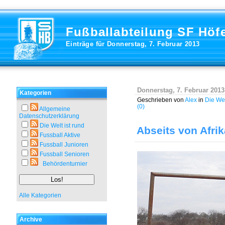
Fußballabteilung SF Höf
Einträge für Donnerstag, 7. Februar 2013
Donnerstag, 7. Februar 2013
Kategorien
Geschrieben von
Alex
in
Die Wel
(0)
Allgemeine
Datenschutzerklärung
Die Welt ist rund
Abseits von Afrik
Fussball Aktive
Fussball Junioren
Fussball Senioren
Behördenturnier
Alle Kategorien
Archive