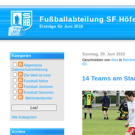
Fußballabteilung SF Höf
Einträge für Juni 2010
Sonntag, 20. Juni 2010
Kategorien
Geschrieben von
Alex
in
Behörd
(0)
Allgemeine
Datenschutzerklärung
Die Welt ist rund
14 Teams am Star
Fussball Aktive
Fussball Junioren
Fussball Senioren
Behördenturnier
Alle Kategorien
Archive