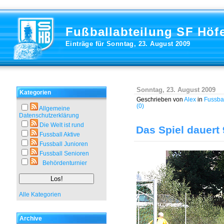
Fußballabteilung SF Höf
Einträge für Sonntag, 23. August 2009
Sonntag, 23. August 2009
Kategorien
Geschrieben von
Alex
in
Fussbal
(0)
Allgemeine
Datenschutzerklärung
Die Welt ist rund
Das Spiel dauert
Fussball Aktive
Fussball Junioren
Fussball Senioren
Behördenturnier
Alle Kategorien
Archive