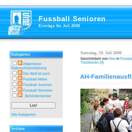
Fussball Senioren
Einträge für Juli 2008
Samstag, 19. Juli 2008
Kategorien
Geschrieben von
Alex
in
Fussba
Trackbacks (0)
Allgemeine
Datenschutzerklärung
Die Welt ist rund
AH-Familienausf
Fussball Aktive
Fussball Junioren
Fussball Senioren
Behördenturnier
Alle Kategorien
Archive