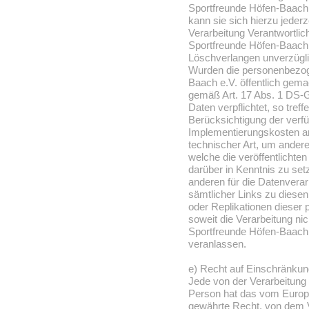
Sportfreunde Höfen-Baach 
kann sie sich hierzu jederze
Verarbeitung Verantwortlic
Sportfreunde Höfen-Baach 
Löschverlangen unverzüg
Wurden die personenbezog
Baach e.V. öffentlich gemac
gemäß Art. 17 Abs. 1 DS
Daten verpflichtet, so tref
Berücksichtigung der verf
Implementierungskosten
technischer Art, um andere
welche die veröffentlicht
darüber in Kenntnis zu set
anderen für die Datenverar
sämtlicher Links zu dies
oder Replikationen dieser
soweit die Verarbeitung nich
Sportfreunde Höfen-Baach 
veranlassen.
e) Recht auf Einschränkun
Jede von der Verarbeitung
Person hat das vom Europä
gewährte Recht, von dem V