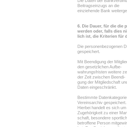
Die Daten der Bankverbin
Beitragseinzugs an die
einziehende Bank weitergel
6. Die Dauer, für die di
werden oder, falls dies n
lich ist, die Kriterien fü
Die personenbezogenen Dat
gespeichert.
Mit Beendigung der Mitgli
den gesetzlichen Aufbe-
wahrungsfristen weitere ze
der Zeit zwischen Beendi-
gung der Mitgliedschaft un
Daten eingeschränkt.
Bestimmte Datenkategorie
Vereinsarchiv gespeichert.
Hierbei handelt es sich u
Zugehörigkeit zu einer Ma
schaft, besondere sportlic
betroffene Person mitgewir