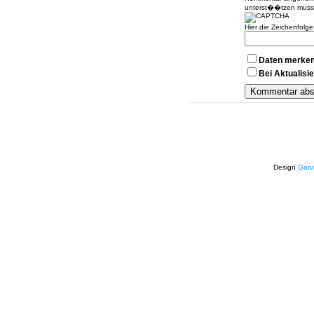
unterst��tzen muss
Hier die Zeichenfolg
Daten merke
Bei Aktualis
Design
Garv