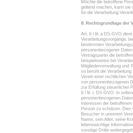
Möchte die betroffene Pers
geltend machen, kann sie s
für die Verarbeitung Veran
8. Rechtsgrundlage der 
Art. 6 I lit. a DS-GVO die
Verarbeitungsvorgänge, bei
bestimmten Verarbeitungsz
personenbezogener Daten z
Vertragspartei die betroffen
beispielsweise bei Verarbei
Mitgliederverwaltung und 
so beruht die Verarbeitung 
Verein einer rechtlichen V
von personenbezogenen Dat
zur Erfüllung steuerlicher P
6 I lit. c DS-GVO. In selte
personenbezogenen Daten e
Interessen der betroffenen
Person zu schützen. Dies w
Besucher in unserem Verei
Name, sein Alter, seine K
lebenswichtige Information
sonstige Dritte weitergeg