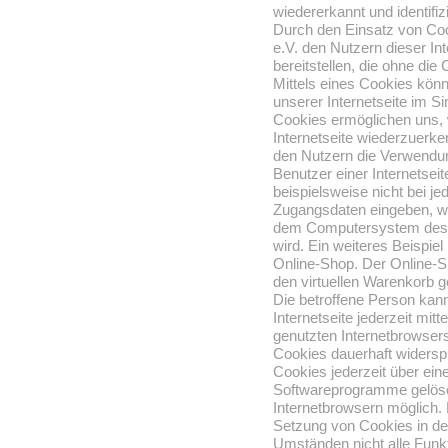
wiedererkannt und identifiz
Durch den Einsatz von Co
e.V. den Nutzern dieser In
bereitstellen, die ohne di
Mittels eines Cookies kön
unserer Internetseite im S
Cookies ermöglichen uns, w
Internetseite wiederzuerk
den Nutzern die Verwendung
Benutzer einer Internetsei
beispielsweise nicht bei j
Zugangsdaten eingeben, wei
dem Computersystem des 
wird. Ein weiteres Beispie
Online-Shop. Der Online-Sh
den virtuellen Warenkorb ge
Die betroffene Person kan
Internetseite jederzeit mit
genutzten Internetbrowser
Cookies dauerhaft widersp
Cookies jederzeit über ein
Softwareprogramme gelösch
Internetbrowsern möglich. 
Setzung von Cookies in de
Umständen nicht alle Funkt