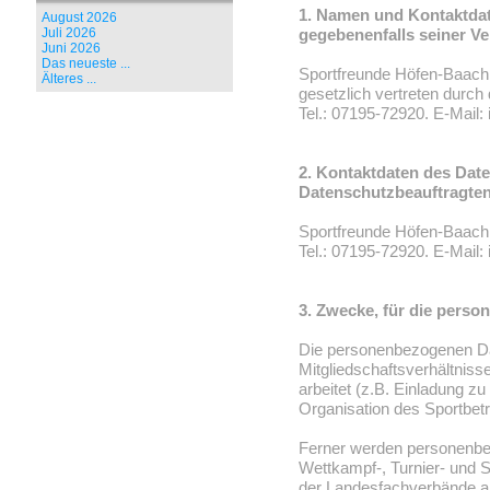
1. Namen und Kontaktdat
August 2026
Juli 2026
gegebenenfalls seiner Ver
Juni 2026
Das neueste ...
Sportfreunde Höfen-Baach 
Älteres ...
gesetzlich vertreten durc
Tel.: 07195-72920. E-Mail
2. Kontaktdaten des Dat
Datenschutzbeauftragten
Sportfreunde Höfen-Baach 
Tel.: 07195-72920. E-Mail
3. Zwecke, für die pers
Die personenbezogenen Da
Mitgliedschaftsverhältniss
arbeitet (z.B. Einladung 
Organisation des Sportbetr
Ferner werden personenb
Wettkampf-, Turnier- und S
der Landesfachverbände an 