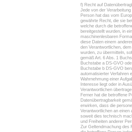
f) Recht auf Datenübertrag
Jede von der Verarbeitung
Person hat das vom Europä
gewährte Recht, die sie b
welche durch die betroffe
bereitgestellt wurden, in e
maschinenlesbaren Format 
diese Daten einem anderen
den Verantwortlichen, dem
wurden, zu übermitteln, sof
gemäß Art. 6 Abs. 1 Buchs
Buchstabe a DS-GVO oder 
Buchstabe b DS-GVO beruht
automatisierter Verfahren er
Wahrnehmung einer Aufgabe 
Interesse liegt oder in Aus
Verantwortlichen übertrag
Ferner hat die betroffene 
Datenübertragbarkeit gem
erwirken, dass die person
Verantwortlichen an einen 
soweit dies technisch mach
und Freiheiten anderer Per
Zur Geltendmachung des R
die betroffene Person jeder