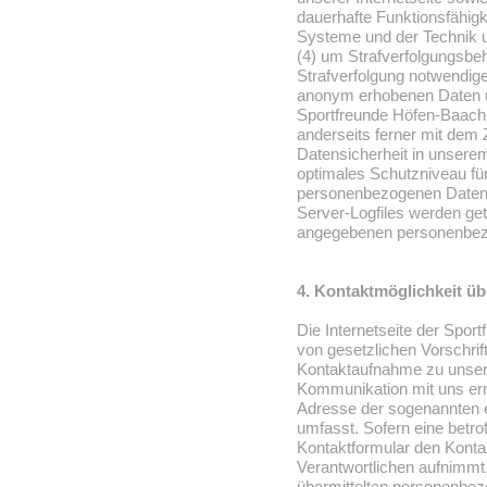
dauerhafte Funktionsfähigk
Systeme und der Technik u
(4) um Strafverfolgungsbeh
Strafverfolgung notwendige
anonym erhobenen Daten u
Sportfreunde Höfen-Baach e
anderseits ferner mit dem 
Datensicherheit in unserem
optimales Schutzniveau für
personenbezogenen Daten 
Server-Logfiles werden get
angegebenen personenbez
4. Kontaktmöglichkeit übe
Die Internetseite der Spor
von gesetzlichen Vorschrif
Kontaktaufnahme zu unsere
Kommunikation mit uns erm
Adresse der sogenannten e
umfasst. Sofern eine betro
Kontaktformular den Kontak
Verantwortlichen aufnimmt
übermittelten personenbez