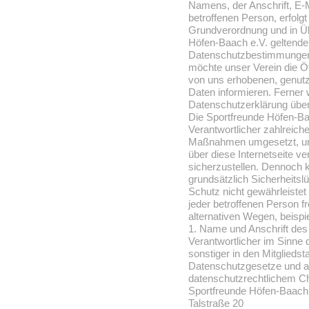
Namens, der Anschrift, E-
betroffenen Person, erfolg
Grundverordnung und in Üb
Höfen-Baach e.V. geltende
Datenschutzbestimmungen.
möchte unser Verein die Öf
von uns erhobenen, genut
Daten informieren. Ferner 
Datenschutzerklärung über
Die Sportfreunde Höfen-Baa
Verantwortlicher zahlreich
Maßnahmen umgesetzt, um 
über diese Internetseite 
sicherzustellen. Dennoch 
grundsätzlich Sicherheitsl
Schutz nicht gewährleiste
jeder betroffenen Person 
alternativen Wegen, beispi
1. Name und Anschrift des 
Verantwortlicher im Sinne
sonstiger in den Mitglieds
Datenschutzgesetze und 
datenschutzrechtlichem Ch
Sportfreunde Höfen-Baach 
Talstraße 20