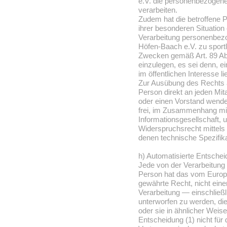
e.V. die personenbezogene
verarbeiten.
Zudem hat die betroffene 
ihrer besonderen Situation
Verarbeitung personenbezo
Höfen-Baach e.V. zu sportl
Zwecken gemäß Art. 89 Ab
einzulegen, es sei denn, ei
im öffentlichen Interesse l
Zur Ausübung des Rechts a
Person direkt an jeden Mit
oder einen Vorstand wenden
frei, im Zusammenhang mit
Informationsgesellschaft, u
Widerspruchsrecht mittels 
denen technische Spezifik
h) Automatisierte Entscheid
Jede von der Verarbeitung
Person hat das vom Europä
gewährte Recht, nicht einer
Verarbeitung — einschließ
unterworfen zu werden, die
oder sie in ähnlicher Weise
Entscheidung (1) nicht für