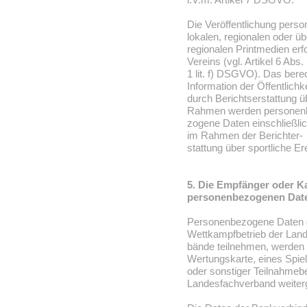
Die Veröffentlichung perso
lokalen, regionalen oder üb
regionalen Printmedien erf
Vereins (vgl. Artikel 6 Abs.
1 lit. f) DSGVO). Das berec
Information der Öffentlichke
durch Berichtserstattung üb
Rahmen werden personen
zogene Daten einschließlic
im Rahmen der Berichter-
stattung über sportliche Er
5. Die Empfänger oder K
personenbezogenen Dat
Personenbezogene Daten de
Wettkampfbetrieb der Lan
bände teilnehmen, werden 
Wertungskarte, eines Spie
oder sonstiger Teilnahmebe
Landesfachverband weiter