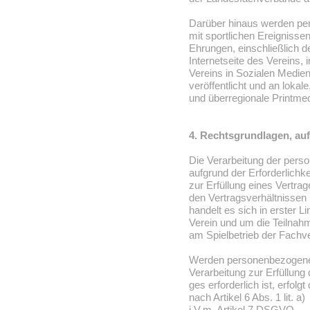
Darüber hinaus werden p
mit sportlichen Ereignissen
Ehrungen, einschließlich de
Internetseite des Vereins, i
Vereins in Sozialen Medie
veröffentlicht und an lokale
und überregionale Printmed
4. Rechtsgrundlagen, auf
Die Verarbeitung der pers
aufgrund der Erforderlichke
zur Erfüllung eines Vertra
den Vertragsverhältnissen
handelt es sich in erster L
Verein und um die Teilnah
am Spielbetrieb der Fachv
Werden personenbezogene 
Verarbeitung zur Erfüllung 
ges erforderlich ist, erfolg
nach Artikel 6 Abs. 1 lit. a)
i.V.m. Artikel 7 DSGVO.