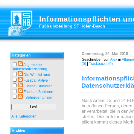
Informationspflichten u
Fußballabteilung SF Höfen-Baach
Donnerstag, 24. Mai 2018
Kategorien
Geschrieben von
Alex
in
Allgem
(0)
|
Trackbacks (0)
Allgemeine
Datenschutzerklärung
Die Welt ist rund
Informationspfli
Fussball Aktive
Datenschutzerkl
Fussball Junioren
Fussball Senioren
Behördenturnier
Nach Artikel 13 und 14 EU
betroffenen Person, deren
er verarbeitet, die in den 
stellen. Dieser Information
Alle Kategorien
pflicht kommt dieses Merkb
Archive