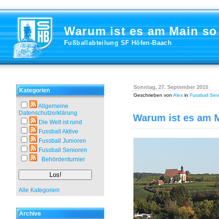
Warum ist es am Main s
Fußballabteilung SF Höfen-Baach
Sonntag, 27. September 2015
Kategorien
Geschrieben von
Alex
in
Fussball Sen
Allgemeine
Datenschutzerklärung
Warum ist es am 
Die Welt ist rund
Fussball Aktive
Fussball Junioren
Fussball Senioren
Behördenturnier
Alle Kategorien
Archive