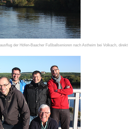
ausflug der Höfen-Baacher Fußballsenioren nach Astheim bei Volkach, direkt 