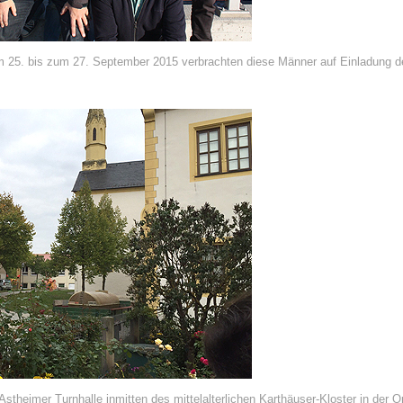
25. bis zum 27. September 2015 verbrachten diese Männer auf Einladung de
stheimer Turnhalle inmitten des mittelalterlichen Karthäuser-Kloster in der Or