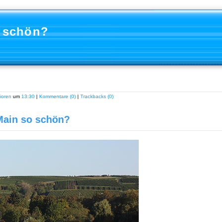
o schön?
ioren
um
13:30
|
Kommentare (0)
|
Trackbacks (0)
Main so schön?