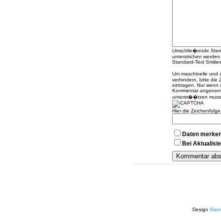
Umschlie�ende Sterne
unterstrichen werden
Standard-Text Smilies 
Um maschinelle und
verhindern, bitte die
eintragen. Nur wenn 
Kommentar angenomme
unterst��tzen muss
Hier die Zeichenfolg
Daten merke
Bei Aktualis
Design
Garv