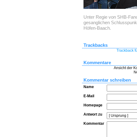
Unter Regie von SHB-Fanc
gesanglichen Schlusspunkt
Höfen-Baach.
Trackbacks
Trackback fü
Kommentare
Ansicht der K
N
Kommentar schreiben
Name
E-Mail
Homepage
Antwort zu
Kommentar