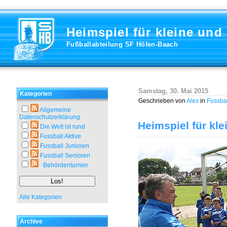
Heimspiel für kleine und
Fußballabteilung SF Höfen-Baach
Samstag, 30. Mai 2015
Kategorien
Geschrieben von
Alex
in
Fussbal
Allgemeine
Datenschutzerklärung
Heimspiel für kl
Die Welt ist rund
Fussball Aktive
Fussball Junioren
Fussball Senioren
Behördenturnier
Alle Kategorien
Archive