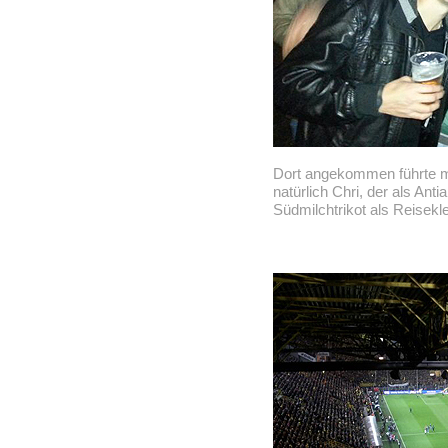
Dort angekommen führte m
natürlich Chri, der als Ant
Südmilchtrikot als Reisekl