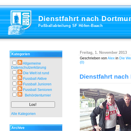
Dienstfahrt nach Dortmu
Fußballabteilung SF Höfen-Baach
Freitag, 1. November 2013
Kategorien
Geschrieben von
Alex
in
Die Wel
(0)
Allgemeine
Datenschutzerklärung
Die Welt ist rund
Dienstfahrt nach
Fussball Aktive
Fussball Junioren
Fussball Senioren
Behördenturnier
Alle Kategorien
Archive