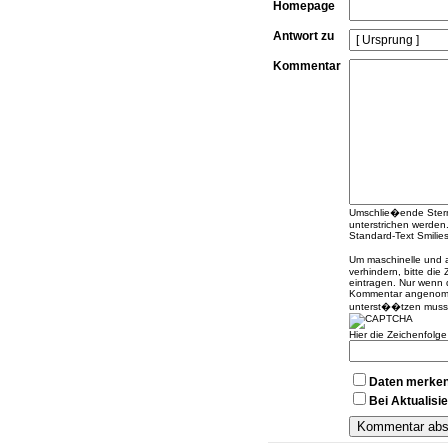
Homepage
Antwort zu
Kommentar
Umschlie�ende Sterne
unterstrichen werden
Standard-Text Smilies 
Um maschinelle und
verhindern, bitte die
eintragen. Nur wenn 
Kommentar angenomme
unterst��tzen muss
Hier die Zeichenfolg
Daten merke
Bei Aktualis