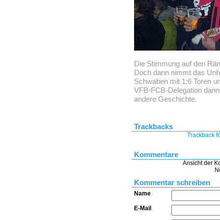
Die Stimmung auf den Rän
Doch dann nimmt das Unhei
Schwaben mit 1:6 Toren unt
VFB-FCB-Delegation dann i
andere Geschichte.
Trackbacks
Trackback fü
Kommentare
Ansicht der K
N
Kommentar schreiben
Name
E-Mail