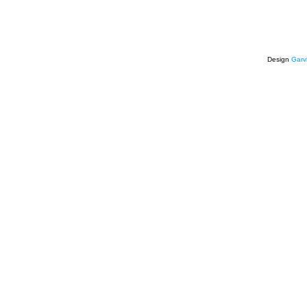
Design
Garv