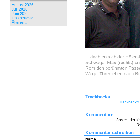
August 2026
Juli 2026
Juni 2026
Das neueste ...
Älteres ...
... dachten sich der Höfen
Schwager Max (rechts) und
Rom den berühmten Passant
Wege führen eben nach R
Trackbacks
Trackback fü
Kommentare
Ansicht der K
N
Kommentar schreiben
Name