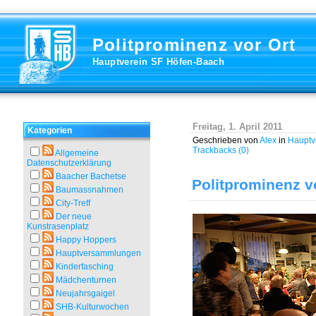
Politprominenz vor Ort
Hauptverein SF Höfen-Baach
Freitag, 1. April 2011
Kategorien
Geschrieben von
Alex
in
Haupt
Trackbacks (0)
Allgemeine
Datenschutzerklärung
Baacher Bachetse
Politprominenz v
Baumassnahmen
City-Treff
Der neue
Kunstrasenplatz
Happy Hoppers
Hauptversammlungen
Kinderfasching
Mädchenturnen
Neujahrsgaigel
SHB-Kulturwochen