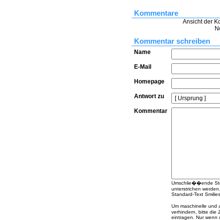
Kommentare
Ansicht der K
N
Kommentar schreiben
Name
E-Mail
Homepage
Antwort zu
Kommentar
Umschlie��ende Stern
unterstrichen werden
Standard-Text Smilies 
Um maschinelle und
verhindern, bitte die
eintragen. Nur wenn 