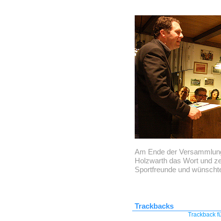
Am Ende der Versammlung
Holzwarth das Wort und zei
Sportfreunde und wünschte 
Trackbacks
Trackback fü