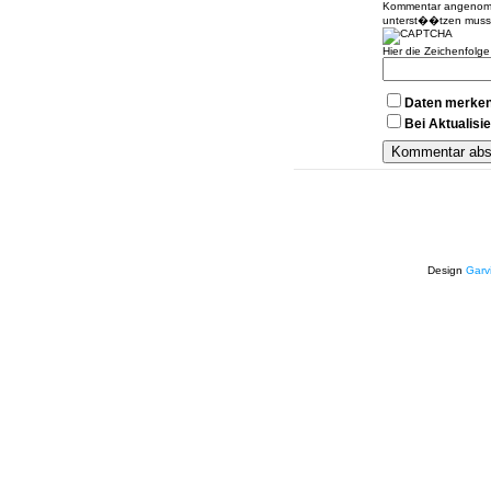
Kommentar angenomme
unterst��tzen muss
Hier die Zeichenfolg
Daten merke
Bei Aktualis
Design
Garv