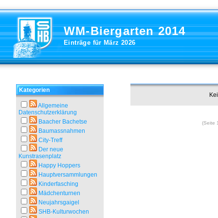
WM-Biergarten 2014
Einträge für März 2026
Kategorien
Kei
Allgemeine
Datenschutzerklärung
Baacher Bachetse
(Seite 
Baumassnahmen
City-Treff
Der neue
Kunstrasenplatz
Happy Hoppers
Hauptversammlungen
Kinderfasching
Mädchenturnen
Neujahrsgaigel
SHB-Kulturwochen