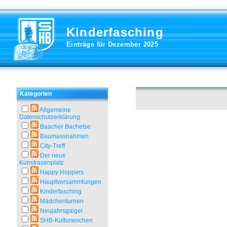
Kinderfasching
Einträge für Dezember 2025
Kategorien
Allgemeine
Datenschutzerklärung
Baacher Bachetse
Baumassnahmen
City-Treff
Der neue
Kunstrasenplatz
Happy Hoppers
Hauptversammlungen
Kinderfasching
Mädchenturnen
Neujahrsgaigel
SHB-Kulturwochen