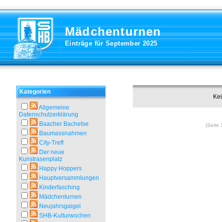
Mädchenturnen
Einträge für September 2025
Kategorien
Kei
Allgemeine
Datenschutzerklärung
Baacher Bachetse
(Seite 
Baumassnahmen
City-Treff
Der neue
Kunstrasenplatz
Happy Hoppers
Hauptversammlungen
Kinderfasching
Mädchenturnen
Neujahrsgaigel
SHB-Kulturwochen