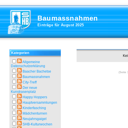
Baumassnahmen
Einträge für August 2025
Kategorien
Kei
Allgemeine
Datenschutzerklärung
Baacher Bachetse
(Seite 
Baumassnahmen
City-Treff
Der neue
Kunstrasenplatz
Happy Hoppers
Hauptversammlungen
Kinderfasching
Mädchenturnen
Neujahrsgaigel
SHB-Kulturwochen