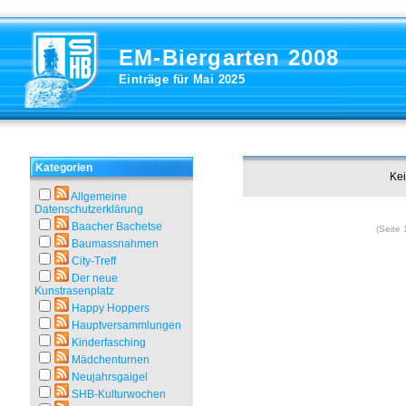
EM-Biergarten 2008
Einträge für Mai 2025
Kategorien
Kei
Allgemeine
Datenschutzerklärung
Baacher Bachetse
(Seite 
Baumassnahmen
City-Treff
Der neue
Kunstrasenplatz
Happy Hoppers
Hauptversammlungen
Kinderfasching
Mädchenturnen
Neujahrsgaigel
SHB-Kulturwochen