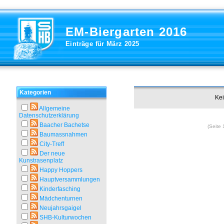
EM-Biergarten 2016
Einträge für März 2025
Kategorien
Kei
Allgemeine
Datenschutzerklärung
Baacher Bachetse
(Seite 
Baumassnahmen
City-Treff
Der neue
Kunstrasenplatz
Happy Hoppers
Hauptversammlungen
Kinderfasching
Mädchenturnen
Neujahrsgaigel
SHB-Kulturwochen