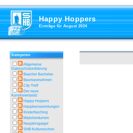
Happy Hoppers
Einträge für August 2024
Kategorien
Allgemeine
Datenschutzerklärung
Baacher Bachetse
Baumassnahmen
City-Treff
Der neue
Kunstrasenplatz
Happy Hoppers
Hauptversammlungen
Kinderfasching
Mädchenturnen
Neujahrsgaigel
SHB-Kulturwochen