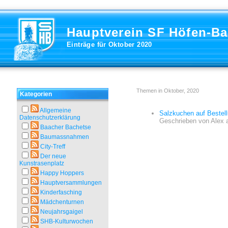
Hauptverein SF Höfen-B
Einträge für Oktober 2020
Themen in Oktober, 2020
Kategorien
Allgemeine
Salzkuchen auf Bestel
Datenschutzerklärung
Geschrieben von
Alex
Baacher Bachetse
Baumassnahmen
City-Treff
Der neue
Kunstrasenplatz
Happy Hoppers
Hauptversammlungen
Kinderfasching
Mädchenturnen
Neujahrsgaigel
SHB-Kulturwochen