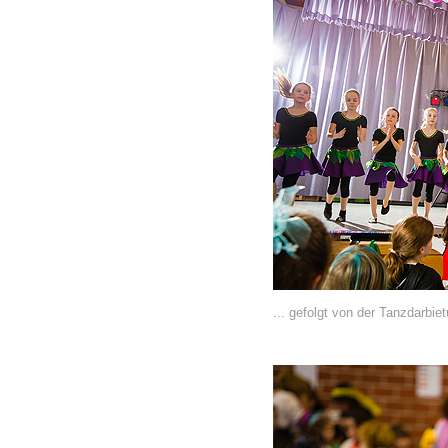
... gefolgt von der Tanzdarbiet