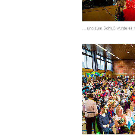
... und zum Schluß wurde es r