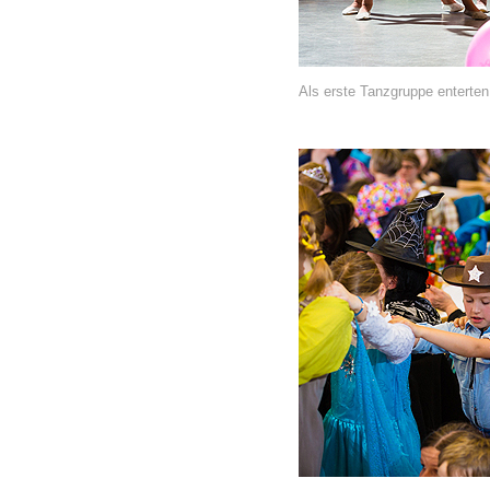
Als erste Tanzgruppe enterten