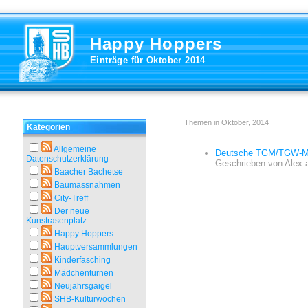
Happy Hoppers
Einträge für Oktober 2014
Themen in Oktober, 2014
Kategorien
Allgemeine
Deutsche TGM/TGW-Mei
Datenschutzerklärung
Geschrieben von
Alex
Baacher Bachetse
Baumassnahmen
City-Treff
Der neue
Kunstrasenplatz
Happy Hoppers
Hauptversammlungen
Kinderfasching
Mädchenturnen
Neujahrsgaigel
SHB-Kulturwochen