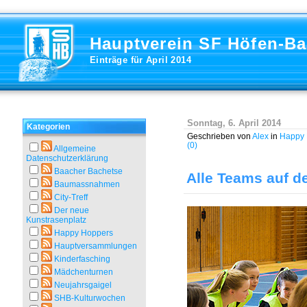
Hauptverein SF Höfen-B
Einträge für April 2014
Sonntag, 6. April 2014
Kategorien
Geschrieben von
Alex
in
Happy 
(0)
Allgemeine
Datenschutzerklärung
Baacher Bachetse
Alle Teams auf 
Baumassnahmen
City-Treff
Der neue
Kunstrasenplatz
Happy Hoppers
Hauptversammlungen
Kinderfasching
Mädchenturnen
Neujahrsgaigel
SHB-Kulturwochen