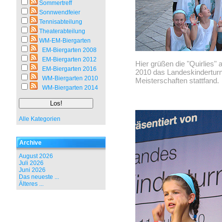
Sommertreff
Sonnwendfeier
Tennisabteilung
Theaterabteilung
WM-EM-Biergarten
EM-Biergarten 2008
EM-Biergarten 2012
Hier grüßen die "Quirlies"
EM-Biergarten 2016
2010 das Landeskindertur
WM-Biergarten 2010
Meisterschaften stattfand.
WM-Biergarten 2014
Alle Kategorien
Archive
August 2026
Juli 2026
Juni 2026
Das neueste ...
Älteres ...