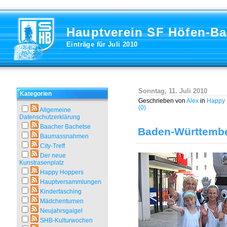
Hauptverein SF Höfen-B
Einträge für Juli 2010
Sonntag, 11. Juli 2010
Kategorien
Geschrieben von
Alex
in
Happy 
(0)
Allgemeine
Datenschutzerklärung
Baacher Bachetse
Baden-Württember
Baumassnahmen
City-Treff
Der neue
Kunstrasenplatz
Happy Hoppers
Hauptversammlungen
Kinderfasching
Mädchenturnen
Neujahrsgaigel
SHB-Kulturwochen