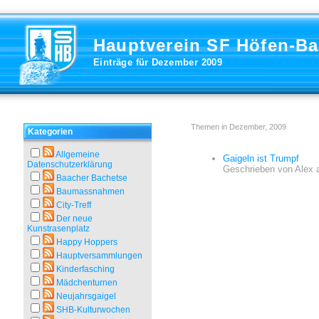
Hauptverein SF Höfen-B
Einträge für Dezember 2009
Themen in Dezember, 2009
Kategorien
Allgemeine
Gaigeln ist Trumpf
Datenschutzerklärung
Geschrieben von
Alex
Baacher Bachetse
Baumassnahmen
City-Treff
Der neue
Kunstrasenplatz
Happy Hoppers
Hauptversammlungen
Kinderfasching
Mädchenturnen
Neujahrsgaigel
SHB-Kulturwochen