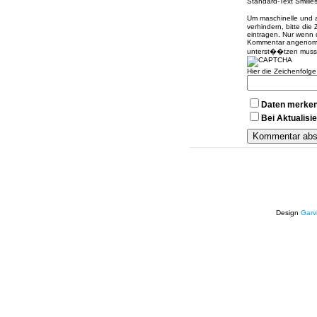
Standard-Text Smilies 
Um maschinelle und
verhindern, bitte die
eintragen. Nur wenn 
Kommentar angenomme
unterst��tzen muss
Hier die Zeichenfolg
Daten merke
Bei Aktualis
Design
Garv