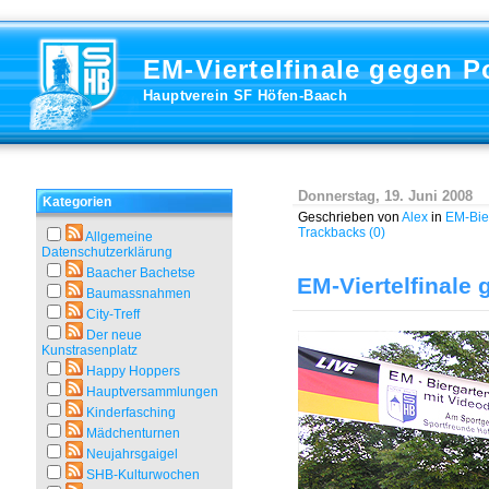
EM-Viertelfinale gegen P
Hauptverein SF Höfen-Baach
Donnerstag, 19. Juni 2008
Kategorien
Geschrieben von
Alex
in
EM-Bie
Trackbacks (0)
Allgemeine
Datenschutzerklärung
Baacher Bachetse
EM-Viertelfinale
Baumassnahmen
City-Treff
Der neue
Kunstrasenplatz
Happy Hoppers
Hauptversammlungen
Kinderfasching
Mädchenturnen
Neujahrsgaigel
SHB-Kulturwochen