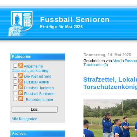
Fussball Senioren
Einträge für Mai 2026
Donnerstag, 14. Mai 2026
Kategorien
Geschrieben von
Alex
in
Fussba
Trackbacks (0)
Allgemeine
Datenschutzerklärung
Die Welt ist rund
Strafzettel, Loka
Fussball Aktive
Torschützenköni
Fussball Junioren
Fussball Senioren
Behördenturnier
Alle Kategorien
Archive