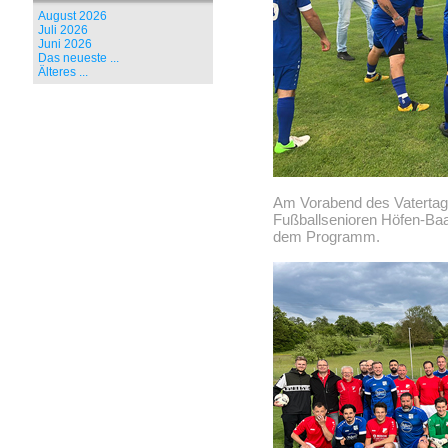
August 2026
Juli 2026
Juni 2026
Das neueste ...
Älteres ...
Am Vorabend des Vatertag
Fußballsenioren Höfen-Baa
dem Programm.