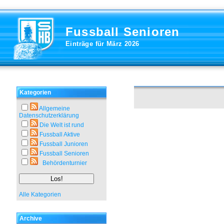
Fussball Senioren
Einträge für März 2026
Kategorien
Allgemeine
Datenschutzerklärung
Die Welt ist rund
Fussball Aktive
Fussball Junioren
Fussball Senioren
Behördenturnier
Alle Kategorien
Archive