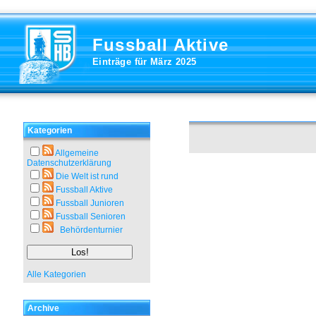
Fussball Aktive
Einträge für März 2025
Kategorien
Allgemeine
Datenschutzerklärung
Die Welt ist rund
Fussball Aktive
Fussball Junioren
Fussball Senioren
Behördenturnier
Alle Kategorien
Archive