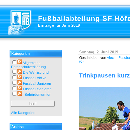
Fußballabteilung SF Höf
Einträge für Juni 2019
Sonntag, 2. Juni 2019
Kategorien
Geschrieben von
Alex
in
Fussbal
(0)
Allgemeine
Datenschutzerklärung
Die Welt ist rund
Trinkpausen kur
Fussball Aktive
Fussball Junioren
Fussball Senioren
Behördenturnier
Alle Kategorien
Archive