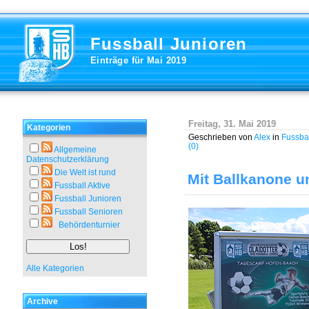
Fussball Junioren
Einträge für Mai 2019
Freitag, 31. Mai 2019
Kategorien
Geschrieben von
Alex
in
Fussbal
(0)
Allgemeine
Datenschutzerklärung
Die Welt ist rund
Mit Ballkanone u
Fussball Aktive
Fussball Junioren
Fussball Senioren
Behördenturnier
Alle Kategorien
Archive