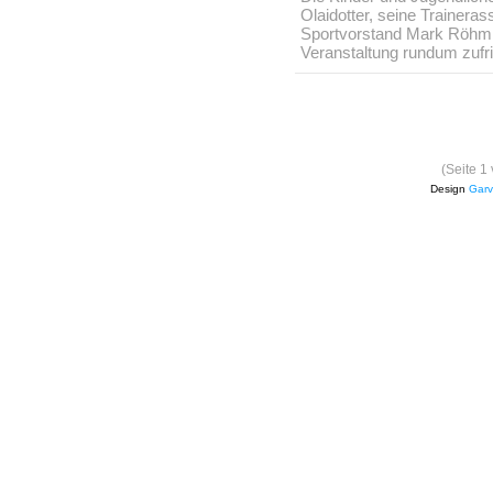
Olaidotter, seine Trainera
Sportvorstand Mark Röhm z
Veranstaltung rundum zufr
(Seite 1
Design
Garv