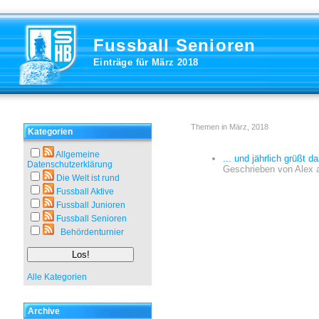
Fussball Senioren
Einträge für März 2018
Themen in März, 2018
Kategorien
Allgemeine
... und jährlich grüßt d
Datenschutzerklärung
Geschrieben von
Alex
Die Welt ist rund
Fussball Aktive
Fussball Junioren
Fussball Senioren
Behördenturnier
Alle Kategorien
Archive