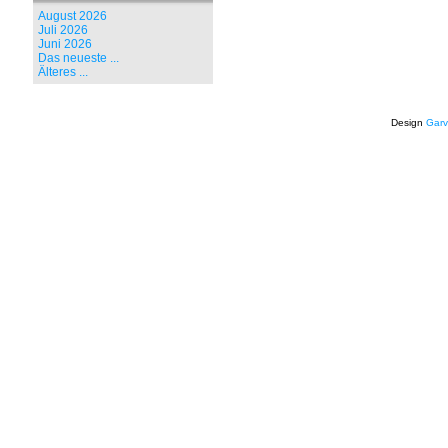
August 2026
Juli 2026
Juni 2026
Das neueste ...
Älteres ...
Design
Garv