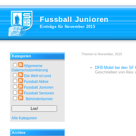
Fussball Junioren
Einträge für November 2015
Themen in November, 2015
Kategorien
Allgemeine
DFB-Mobil bei den SF
Datenschutzerklärung
Geschrieben von
Alex
Die Welt ist rund
Fussball Aktive
Fussball Junioren
Fussball Senioren
Behördenturnier
Alle Kategorien
Archive