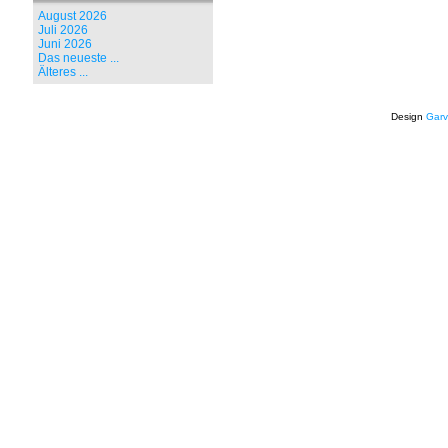
August 2026
Juli 2026
Juni 2026
Das neueste ...
Älteres ...
Design
Garv