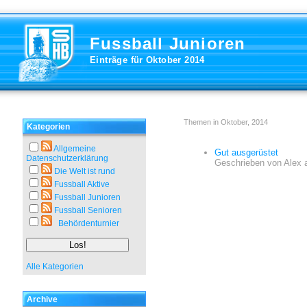
Fussball Junioren
Einträge für Oktober 2014
Themen in Oktober, 2014
Kategorien
Allgemeine
Gut ausgerüstet
Datenschutzerklärung
Geschrieben von
Alex
Die Welt ist rund
Fussball Aktive
Fussball Junioren
Fussball Senioren
Behördenturnier
Alle Kategorien
Archive