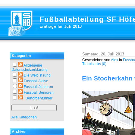
Fußballabteilung SF Höf
Einträge für Juli 2013
Samstag, 20. Juli 2013
Kategorien
Geschrieben von
Alex
in
Fussba
Trackbacks (0)
Allgemeine
Datenschutzerklärung
Die Welt ist rund
Ein Stocherkahn 
Fussball Aktive
Fussball Junioren
Fussball Senioren
Behördenturnier
Alle Kategorien
Archive