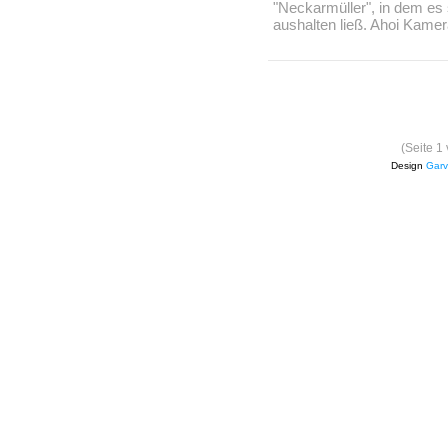
"Neckarmüller", in dem es 
aushalten ließ. Ahoi Kame
(Seite 1
Design
Garv