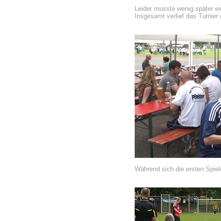
Leider musste wenig später e
Insgesamt verlief das Turnier
Während sich die ersten Spiele