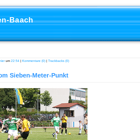
en-Baach
ier
um
22:54
|
Kommentare (0)
|
Trackbacks (0)
om Sieben-Meter-Punkt