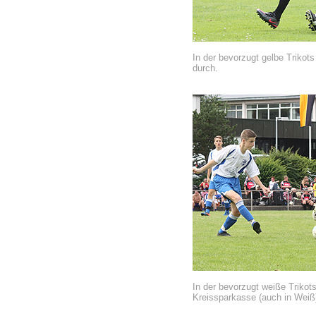
In der bevorzugt gelbe Trikot
durch.
In der bevorzugt weiße Trikot
Kreissparkasse (auch in Weiß