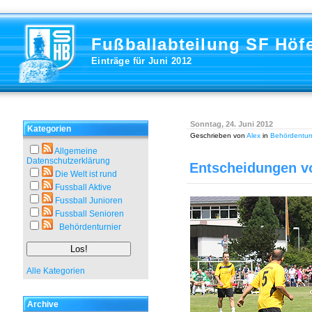
Fußballabteilung SF Höf
Einträge für Juni 2012
Sonntag, 24. Juni 2012
Kategorien
Geschrieben von
Alex
in
Behördenturn
Allgemeine
Datenschutzerklärung
Entscheidungen v
Die Welt ist rund
Fussball Aktive
Fussball Junioren
Fussball Senioren
Behördenturnier
Alle Kategorien
Archive