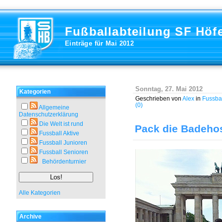
Fußballabteilung SF Höf
Einträge für Mai 2012
Sonntag, 27. Mai 2012
Kategorien
Geschrieben von
Alex
in
Fussbal
(0)
Allgemeine
Datenschutzerklärung
Die Welt ist rund
Pack die Badehos
Fussball Aktive
Fussball Junioren
Fussball Senioren
Behördenturnier
Alle Kategorien
Archive