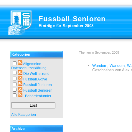
Fussball Senioren
Einträge für September 2008
Themen in September, 2008
Kategorien
Allgemeine
Wandern, Wandern, Wa
Datenschutzerklärung
Geschrieben von
Alex
Die Welt ist rund
Fussball Aktive
Fussball Junioren
Fussball Senioren
Behördenturnier
Alle Kategorien
Archive