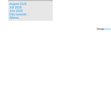
August 2026
Juli 2026
Juni 2026
Das neueste ...
Älteres ...
Design
Garv